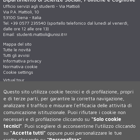
Ufficio servizi agli studenti - Via Mattioli
Via P.A. Mattioli, 10
53100 Siena - Italia
Tel. +39 0577 235540 (sportello telefonico dal lunedì al venerdì,
dalle ore 12 alle ore 13)
Email:
studenti.mattioli@unisi.it
Mappa del sito
Tutte le novità
Tutti gli avvisi
Informativa privacy
Normativa cookie
Cookie settings
Virtual tour
WiFi - unisiWireless
Questo sito utilizza cookie tecnici e di profilazione, propri
e di terze parti, per garantire la corretta navigazione,
analizzare il traffico e misurare l'efficacia delle attività di
comunicazione istituzionale.
Puoi rifiutare i cookie non
necessari e di profilazione cliccando su
“Solo cookie
tecnici”
.
Puoi scegliere di acconsentirne l’utilizzo cliccando
su
“Accetta tutti”
oppure puoi personalizzare le tue
Università degli Studi di Siena
scelte cliccando su
“Personalizza”
.