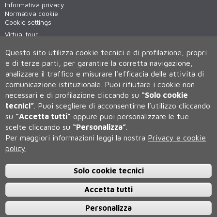
Informativa privacy
Normativa cookie
Cookie settings
Virtual tour
WiFi - unisiWireless
Questo sito utilizza cookie tecnici e di profilazione, propri
e di terze parti, per garantire la corretta navigazione,
analizzare il traffico e misurare l'efficacia delle attività di
comunicazione istituzionale.
Puoi rifiutare i cookie non
necessari e di profilazione cliccando su
“Solo cookie
tecnici”
.
Puoi scegliere di acconsentirne l’utilizzo cliccando
su
“Accetta tutti”
oppure puoi personalizzare le tue
Università degli Studi di Siena
scelte cliccando su
“Personalizza”
.
Rettorato, via Banchi di Sotto 55, 53100 Siena ITALIA
Per maggiori informazioni leggi la nostra
Privacy e cookie
P.IVA 00273530527 | C.F. 80002070524 | Caselle Pec:
Posta
policy
Elettronica Certificata
Contatti:
urp@unisi.it
- URP - Ufficio Relazioni con il Pubblico Tel.
0577 235555 (dal lunedì al venerdì dalle 9.30 alle 10.30)
Solo cookie tecnici
Accetta tutti
Personalizza