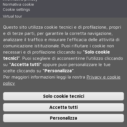
Normativa cookie
Cookie settings
Virtual tour
WiFi - unisiWireless
Questo sito utilizza cookie tecnici e di profilazione, propri
e di terze parti, per garantire la corretta navigazione,
analizzare il traffico e misurare l'efficacia delle attività di
comunicazione istituzionale.
Puoi rifiutare i cookie non
necessari e di profilazione cliccando su
“Solo cookie
tecnici”
.
Puoi scegliere di acconsentirne l’utilizzo cliccando
su
“Accetta tutti”
oppure puoi personalizzare le tue
Università degli Studi di Siena
scelte cliccando su
“Personalizza”
.
Rettorato, via Banchi di Sotto 55, 53100 Siena ITALIA
Per maggiori informazioni leggi la nostra
Privacy e cookie
P.IVA 00273530527 | C.F. 80002070524 | Caselle Pec:
Posta
Elettronica Certificata
policy
Contatti:
urp@unisi.it
- URP - Ufficio Relazioni con il Pubblico Tel.
0577 235555 (dal lunedì al venerdì dalle 9.30 alle 10.30)
Solo cookie tecnici
Accetta tutti
Personalizza