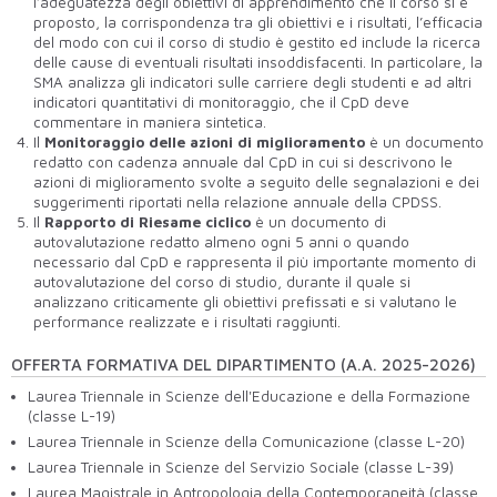
l’adeguatezza degli obiettivi di apprendimento che il corso si è
proposto, la corrispondenza tra gli obiettivi e i risultati, l’efficacia
del modo con cui il corso di studio è gestito ed include la ricerca
delle cause di eventuali risultati insoddisfacenti. In particolare, la
SMA analizza gli indicatori sulle carriere degli studenti e ad altri
indicatori quantitativi di monitoraggio, che il CpD deve
commentare in maniera sintetica.
Il
Monitoraggio delle azioni di miglioramento
è un documento
redatto con cadenza annuale dal CpD in cui si descrivono le
azioni di miglioramento svolte a seguito delle segnalazioni e dei
suggerimenti riportati nella relazione annuale della CPDSS.
Il
Rapporto di Riesame ciclico
è un documento di
autovalutazione redatto almeno ogni 5 anni o quando
necessario dal CpD e rappresenta il più importante momento di
autovalutazione del corso di studio, durante il quale si
analizzano criticamente gli obiettivi prefissati e si valutano le
performance realizzate e i risultati raggiunti.
OFFERTA FORMATIVA DEL DIPARTIMENTO (A.A. 2025-2026)
Laurea Triennale in Scienze dell'Educazione e della Formazione
(classe L-19)
Laurea Triennale in Scienze della Comunicazione (classe L-20)
Laurea Triennale in Scienze del Servizio Sociale (classe L-39)
Laurea Magistrale in Antropologia della Contemporaneità (classe